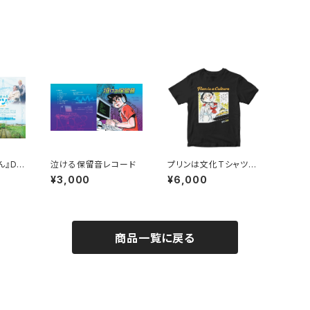
ん』DV
泣ける保留音レコード
プリンは文化Tシャツ
（ブラック）
¥3,000
¥6,000
商品一覧に戻る