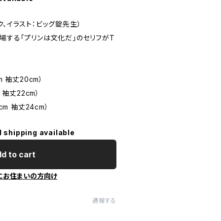
ク、イラスト：ビッグ錠先生）
場する「プリンは文化だ」のセリフがT
m 袖丈20cm）
 袖丈22cm）
cm 袖丈24cm）
l shipping available
d to cart
にお住まいの方向け
通報する