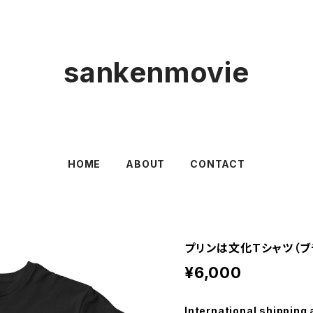
sankenmovie
HOME
ABOUT
CONTACT
プリンは文化Tシャツ（ブ
¥6,000
International shipping 